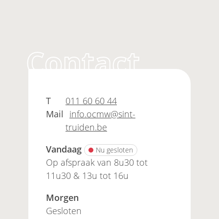
Contact
Sociaal Huis
Adres
T
011 60 60 44
Mail
info.ocmw
@
sint-
truiden.be
Vandaag
Nu gesloten
Op afspraak van
8u30
tot
11u30
&
13u
tot
16u
Morgen
Gesloten